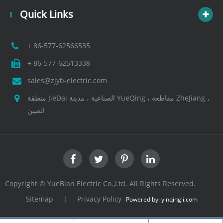
Quick Links
+ 86-577-62566535
+ 86-577-62513338
sales@zjyb-electric.com
منطقة JieDai الصناعية ، مدينة YueQing ، مقاطعة ZheJiang ،
الصين
Copyright ©
YueBian Electric Co.,Ltd.
All Rights Reserved.
Sitemap
|
Privacy Policy
Powered by: yinqingli.com