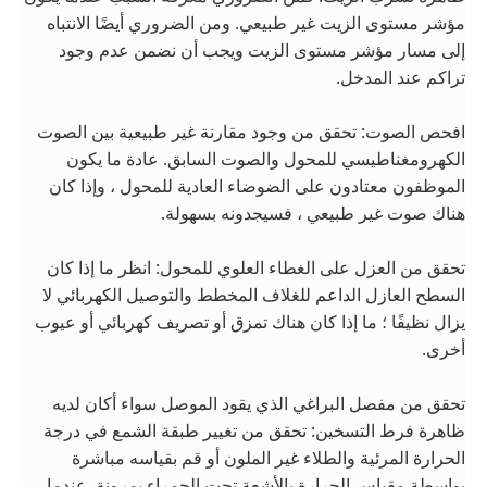
مؤشر مستوى الزيت غير طبيعي. ومن الضروري أيضًا الانتباه
إلى مسار مؤشر مستوى الزيت ويجب أن نضمن عدم وجود
تراكم عند المدخل.
افحص الصوت: تحقق من وجود مقارنة غير طبيعية بين الصوت
الكهرومغناطيسي للمحول والصوت السابق. عادة ما يكون
الموظفون معتادون على الضوضاء العادية للمحول ، وإذا كان
هناك صوت غير طبيعي ، فسيجدونه بسهولة.
تحقق من العزل على الغطاء العلوي للمحول: انظر ما إذا كان
السطح العازل الداعم للغلاف المخطط والتوصيل الكهربائي لا
يزال نظيفًا ؛ ما إذا كان هناك تمزق أو تصريف كهربائي أو عيوب
أخرى.
تحقق من مفصل البراغي الذي يقود الموصل سواء أكان لديه
ظاهرة فرط التسخين: تحقق من تغيير طبقة الشمع في درجة
الحرارة المرئية والطلاء غير الملون أو قم بقياسه مباشرة
بواسطة مقياس الحرارة بالأشعة تحت الحمراء بمرونة. عندما