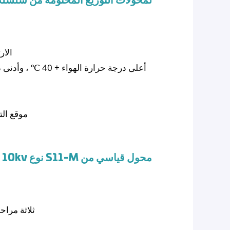
لمحولات التوزيع المختومة من سلسلة S11-M من النوع 0kv
3. ال
6. موقع ا
محول قياسي من
S11-M نوع 10kv سلسلة محول توزيع مختومة للدبابات
GB / T6451-2008 ثلاثة 