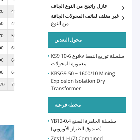
عازل راتينج من النوع الجاف
20
490
950
400
350
غير مغلف لفائف المحولات الجافة
من النوع
50
490
970
450
340
70
550
1030
450
380
محول التعدين
00
600
1040
450
380
KS9 نوع 6-10kv سلسلة توزيع النفط
90
600
1070
450
430
مغمورة المحولات
30
640
1050
550
450
KBSG9-50 ~ 1600/10 Mining
Explosion Isolation Dry
70
700
1150
550
470
Transformer
20
700
1220
550
520
محطة فرعية
80
690
1160
550
520
YB12-0.4 سلسلة الجاهزة الصنع
60
740
1190
650
550
(صندوق الطراز الأوروبي)
30
800
1240
650
550
Zgs11-H (Z) Combined