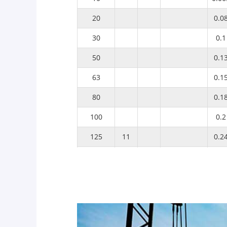
20
0.0
30
0.1
50
0.1
63
0.1
80
0.1
100
0.2
125
11
0.2
160
10.5
0.2
200
10
0.4
Yyn0
0.3
250
6
0.69
Dyn11
0.4
315
6.3
0.4