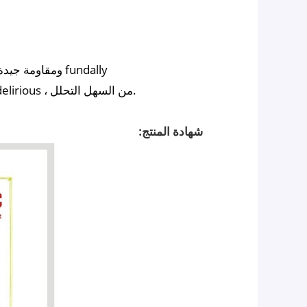
F. جيدة hydrophobility ومقاومة جيدة لالكي القلوي وتأثير fundally
G. البيئة ، وانخفاض مستوى الضجيج ، أي غاز delirious ، من السهل التحلل.
شهادة المنتج: