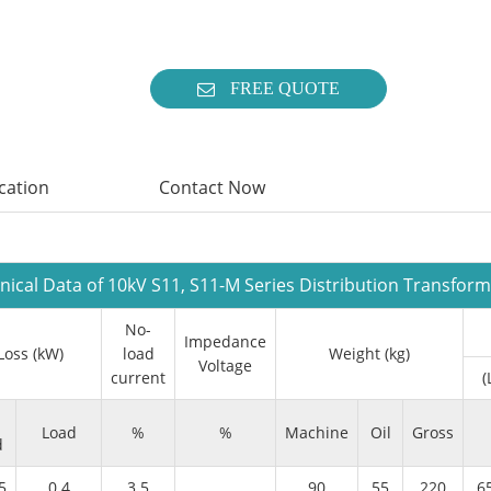
FREE QUOTE
ication
Contact Now
nical Data of 10kV S11, S11-M Series Distribution Transfor
No-
Impedance
Loss (kW)
load
Weight (kg)
Voltage
current
(
Load
%
%
Machine
Oil
Gross
d
5
0.4
3.5
90
55
220
6