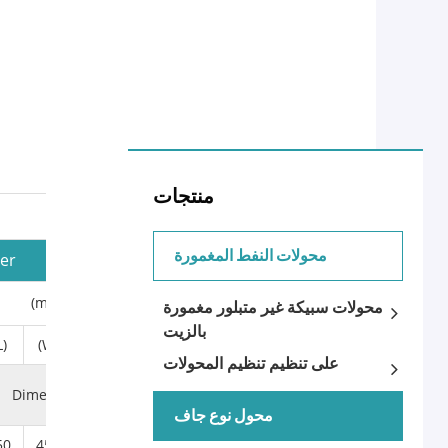
منتجات
محولات النفط المغمورة
mer
(mm)
Gauge
محولات سبيكة غير متبلور مغمورة
بالزيت
L)
(W)
(H)
على تنظيم تنظيم المحولات
Dimension
Vertical
Horizontal
محول نوع جاف
50
450
880
400
350