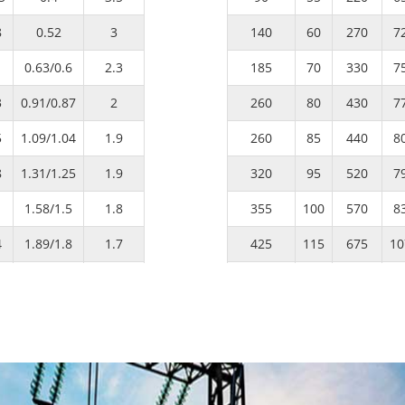
8
0.52
3
140
60
270
7
0.63/0.6
2.3
185
70
330
7
3
0.91/0.87
2
260
80
430
7
5
1.09/1.04
1.9
260
85
440
8
8
1.31/1.25
1.9
320
95
520
7
1.58/1.5
1.8
355
100
570
8
4
1.89/1.8
1.7
425
115
675
10
8
2.31/2.2
1.6
510
130
790
11
4
2.73/2.6
1.5
550
145
850
10
3.2/3.05
1.4
630
165
985
11
8
3.83/3.65
1.4
755
190
1155
12