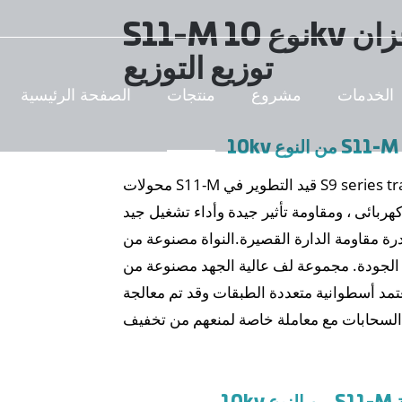
S11-M نوع 10kv سلسلة مختومة خزان
توزيع التوزيع
الخدمات
مشروع
منتجات
الصفحة الرئيسية
محولات S11-M قيد التطوير في S9 series transformer. فهي في انخفاض الخسارة ،
ة مقاومة الدارة القصيرة.النواة مصنوعة من
ي الجودة. مجموعة لف عالية الجهد مصنوعة من
عتمد أسطوانية متعددة الطبقات وقد تم معالجة