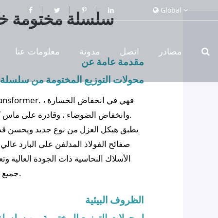
Global
مصادر
اتصل
مدونة
معلومات عنا
مقدمة عامة عن
محولات التوزيع المختومة من سلسلة S11-M من النوع 10kv
وانخفاض الضوضاء ، وقادرة على ماس كهربائى ، ومقاومة تأثير جيدة وأداء تشغيل جيد.
يطبق هيكل العزل من نوع جديد ويحسن قدر
صفائح الفولاذ المدلفن على البارد عال
الأسلاك النحاسية ذات الجودة العالية وت
جميع السحابات مع معاملة خاصة لمنعهم من تخفيف.
الظروف البيئية