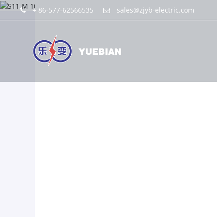
+ 86-577-62566535
sales@zjyb-electric.com