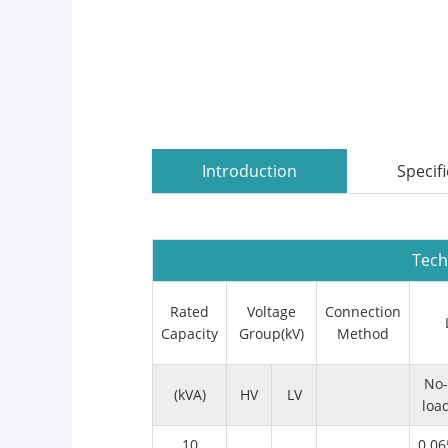
Introduction
Specif
Tech
Rated
Voltage
Connection
Capacity
Group(kV)
Method
No-
(kVA)
HV
LV
loa
10
0.06